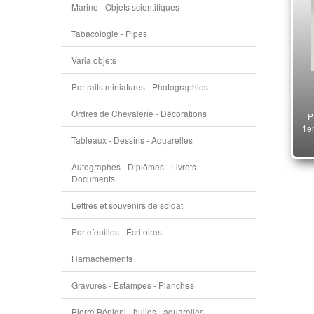
Marine - Objets scientifiques
Tabacologie - Pipes
Varia objets
Portraits miniatures - Photographies
Ordres de Chevalerie - Décorations
P
1e
Tableaux - Dessins - Aquarelles
Autographes - Diplômes - Livrets -
Documents
Lettres et souvenirs de soldat
Portefeuilles - Écritoires
Harnachements
Gravures - Estampes - Planches
Pierre Bénigni - huiles - aquarelles