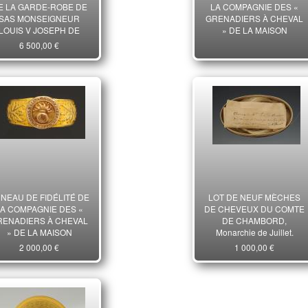
E LA GARDE-ROBE DE
LA COMPAGNIE DES «
SAS MONSEIGNEUR
GRENADIERS À CHEVAL
LOUIS V JOSEPH DE
» DE LA MAISON
BOURBON-CONDÉ,
MILITAIRE DU ROI, AYANT
6 500,00 €
RINCE DE CONDÉ, 2d
APPARTENU À J.
OITIÉ DU XVIIIe siècle
GALABERT,
RESTAURATION.
NEAU DE FIDÉLITÉ DE
LOT DE NEUF MÈCHES
LA COMPAGNIE DES «
DE CHEVEUX DU COMTE
RENADIERS À CHEVAL
DE CHAMBORD,
» DE LA MAISON
Monarchie de Juillet.
LITAIRE DU ROI, AYANT
30093
2 000,00 €
1 000,00 €
APPARTENU À B.
MIDTTE, Restauration.
33902