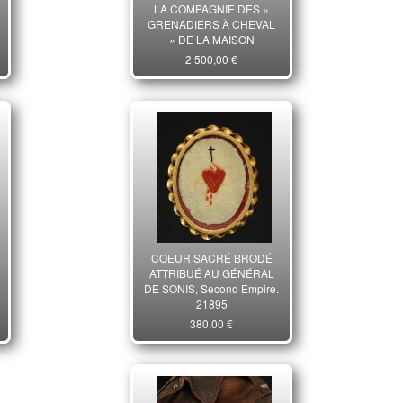
LA COMPAGNIE DES «
GRENADIERS À CHEVAL
» DE LA MAISON
MILITAIRE DU ROI, AYANT
2 500,00 €
APPARTENU À J.M
DELESSERT, Restauration.
29894
COEUR SACRÉ BRODÉ
ATTRIBUÉ AU GÉNÉRAL
DE SONIS, Second Empire.
21895
380,00 €