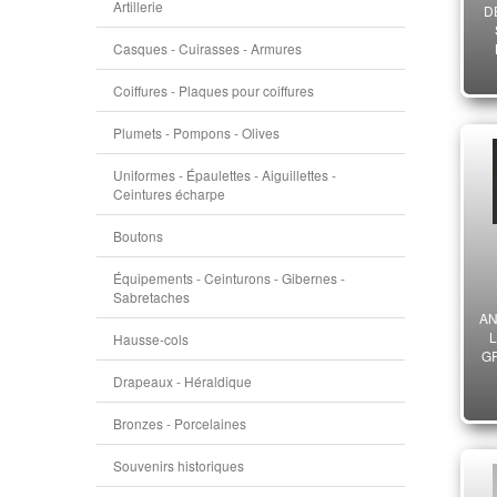
Artillerie
D
Casques - Cuirasses - Armures
P
Coiffures - Plaques pour coiffures
M
Plumets - Pompons - Olives
Uniformes - Épaulettes - Aiguillettes -
Ceintures écharpe
Boutons
Équipements - Ceinturons - Gibernes -
Sabretaches
AN
Hausse-cols
G
Drapeaux - Héraldique
MI
Bronzes - Porcelaines
S
Souvenirs historiques